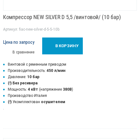
Компрессор NEW SILVER D 5,5 /винтовой/ (10 бар)
Артикул: fiac-new-silver-d-5-5-10b
Цена по запросу
В КОРЗИНУ
В сравнение
Винтовой с ременным приводом
Производительность:
450 л/мин
Давление:
10 бар
(!)
Без ресивера
Мощность:
4 кВт
(напряжение
380В
)
Производство Италия
(!)
Укомплектован
осушителем
.