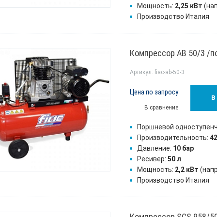
Мощность:
2,25 кВт
(на
Производство Италия
Компрессор AB 50/3 /
Артикул: fiac-ab-50-3
Цена по запросу
В
В сравнение
Поршневой одноступен
Производительность:
4
Давление:
10 бар
Ресивер:
50 л
Мощность:
2,2 кВт
(нап
Производство Италия
Компрессор SCS 958/5