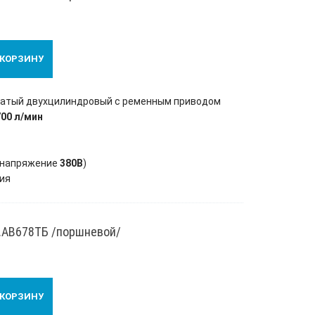
 КОРЗИНУ
чатый двухцилиндровый с ременным приводом
700 л/мин
напряжение
380В
)
ия
.АВ678ТБ /поршневой/
 КОРЗИНУ