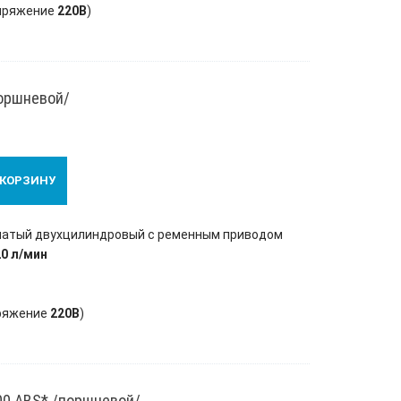
пряжение
220В
)
поршневой/
 КОРЗИНУ
чатый двухцилиндровый с ременным приводом
20 л/мин
ряжение
220В
)
00 ABS* /поршневой/