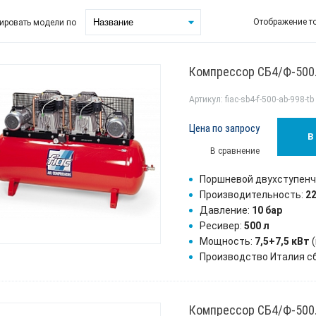
Отображение т
ировать модели по
Компрессор СБ4/Ф-500
Артикул: fiac-sb4-f-500-ab-998-tb
Цена по запросу
В
В сравнение
Поршневой двухступен
Производительность:
2
Давление:
10 бар
Ресивер:
500 л
Мощность:
7,5+7,5 кВт
(
Производство Италия с
Компрессор СБ4/Ф-500