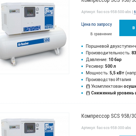
Артикул: fiac-scs-958-500-abs |
6
Цена по запросу
В
В сравнение
Поршневой двухступен
Производительность:
8
Давление:
10 бар
Ресивер:
500 л
Мощность:
5,5 кВт
(нап
Производство Италия
(!)
Укомплектован
осуш
(!)
Сниженный уровень
Компрессор SCS 958/3
Артикул: fiac-scs-958-300-abs