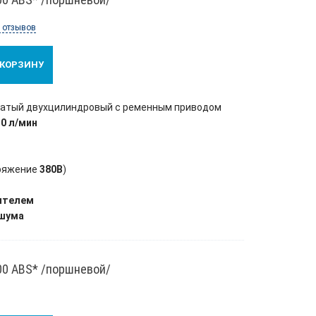
 отзывов
 КОРЗИНУ
чатый двухцилиндровый с ременным приводом
30 л/мин
ряжение
380В
)
ителем
 шума
00 ABS* /поршневой/