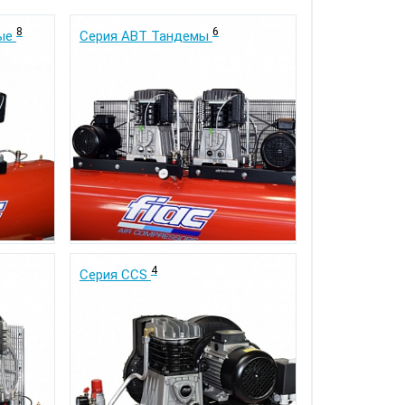
8
6
тые
Серия ABT Тандемы
4
Серия CCS