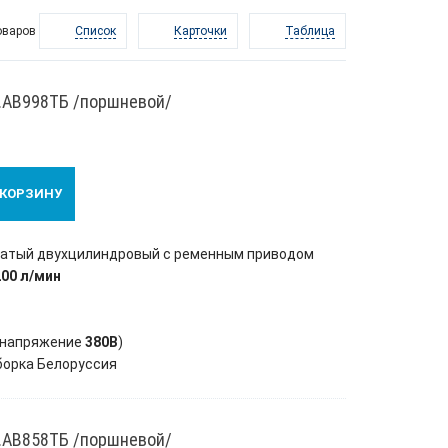
оваров
Список
Карточки
Таблица
.AB998ТБ /поршневой/
 КОРЗИНУ
чатый двухцилиндровый с ременным приводом
200 л/мин
напряжение
380В
)
борка Белоруссия
.AB858ТБ /поршневой/