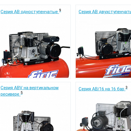
9
Серия АВ одноступенчатые
Серия АВ двухступенча
Серия АВV на вертикальном
3
Серия АВ/16 на 16 бар
5
ресивере