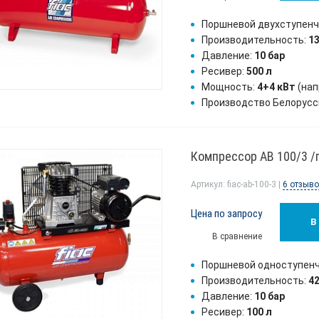
Поршневой двухступен
Производительность:
1
Давление:
10 бар
Ресивер:
500 л
Мощность:
4+4 кВт
(на
Производство Белорусс
Компрессор AB 100/3 
Артикул: fiac-ab-100-3 |
6 отзыв
Цена по запросу
В
В сравнение
Поршневой одноступен
Производительность:
4
Давление:
10 бар
Ресивер:
100 л