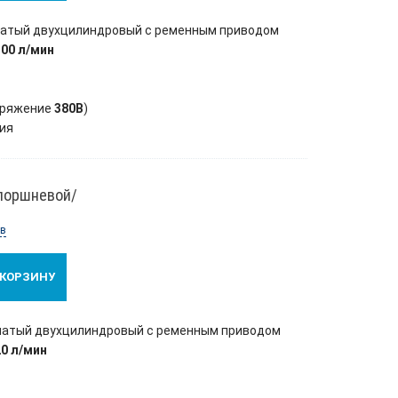
чатый двухцилиндровый с ременным приводом
300 л/мин
пряжение
380В
)
ия
/поршневой/
ов
 КОРЗИНУ
чатый двухцилиндровый с ременным приводом
20 л/мин