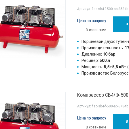
Артикул: fiac-sb4-f-500-ab-858-tb
Цена по запросу
В
В сравнение
Поршневой двухступен
Производительность:
1
Давление:
10 бар
Ресивер:
500 л
Мощность:
5,5+5,5 кВт
(
Производство Белорусс
Компрессор СБ4/Ф-500
Артикул: fiac-sb4-f-500-ab-678-tb
Цена по запросу
В
В сравнение